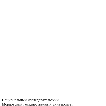
Статистика приёма
Большевистская ул., 68/1
dep-general@adm.mrsu.ru
+7 (8342) 24-37-32
Приёмная комиссия
Полежаева ул., 44
entrance-exam@adm.mrsu.ru
+7 (800) 222-13-77
© 1998–2026 МГУ им. Н.П. ОГАРЁВА
При использовании материалов сайта ссылка на источник
обязательна
Национальный исследовательский
Мордовский государственный университет