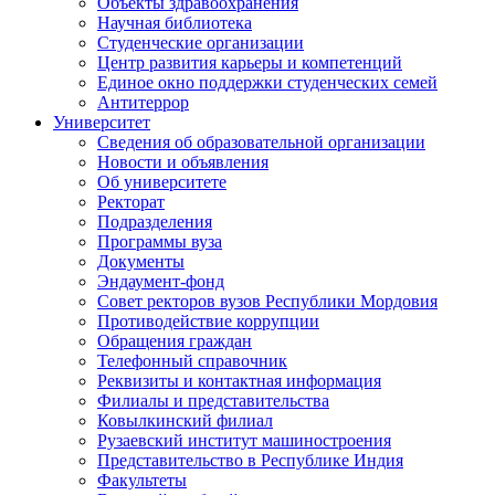
Объекты здравоохранения
Научная библиотека
Студенческие организации
Центр развития карьеры и компетенций
Единое окно поддержки студенческих семей
Антитеррор
Университет
Сведения об образовательной организации
Новости и объявления
Об университете
Ректорат
Подразделения
Программы вуза
Документы
Эндаумент-фонд
Совет ректоров вузов Республики Мордовия
Противодействие коррупции
Обращения граждан
Телефонный справочник
Реквизиты и контактная информация
Филиалы и представительства
Ковылкинский филиал
Рузаевский институт машиностроения
Представительство в Республике Индия
Факультеты