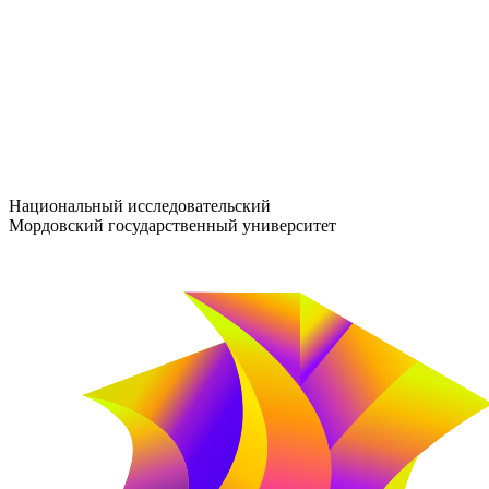
entrance-exam@adm.mrsu.ru
+7 (800) 222-13-77
© 1998–2026 МГУ им. Н.П. ОГАРЁВА
При использовании материалов сайта ссылка на источник обяз
Национальный исследовательский
Мордовский государственный университет