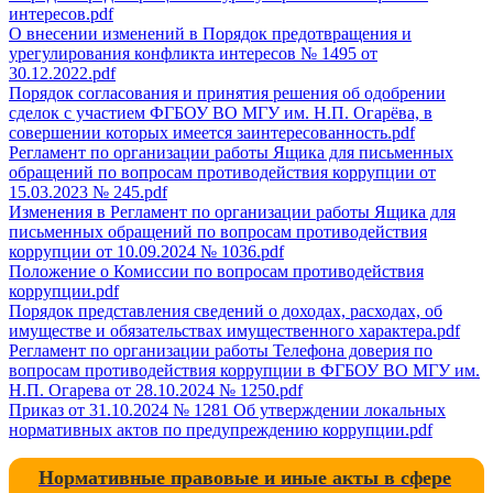
интересов.pdf
О внесении изменений в Порядок предотвращения и
урегулирования конфликта интересов № 1495 от
30.12.2022.pdf
Порядок согласования и принятия решения об одобрении
сделок с участием ФГБОУ ВО МГУ им. Н.П. Огарёва, в
совершении которых имеется заинтересованность.pdf
Регламент по организации работы Ящика для письменных
обращений по вопросам противодействия коррупции от
15.03.2023 № 245.pdf
Изменения в Регламент по организации работы Ящика для
письменных обращений по вопросам противодействия
коррупции от 10.09.2024 № 1036.pdf
Положение о Комиссии по вопросам противодействия
коррупции.pdf
Порядок представления сведений о доходах, расходах, об
имуществе и обязательствах имущественного характера.pdf
Регламент по организации работы Телефона доверия по
вопросам противодействия коррупции в ФГБОУ ВО МГУ им.
Н.П. Огарева от 28.10.2024 № 1250.pdf
Приказ от 31.10.2024 № 1281 Об утверждении локальных
нормативных актов по предупреждению коррупции.pdf
Нормативные правовые и иные акты в сфере