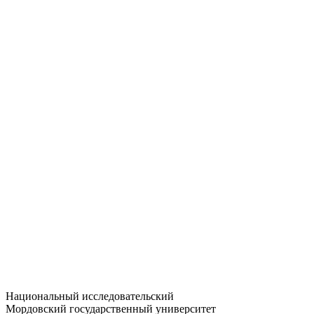
Статистика приёма
Большевистская ул., 68/1
dep-general@adm.mrsu.ru
+7 (8342) 24-37-32
Приёмная комиссия
Полежаева ул., 44
entrance-exam@adm.mrsu.ru
+7 (800) 222-13-77
© 1998–2026 МГУ им. Н.П. ОГАРЁВА
При использовании материалов сайта ссылка на источник
обязательна
Национальный исследовательский
Мордовский государственный университет