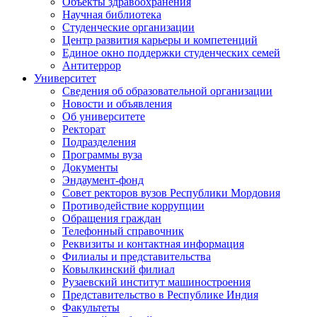
Объекты здравоохранения
Научная библиотека
Студенческие организации
Центр развития карьеры и компетенций
Единое окно поддержки студенческих семей
Антитеррор
Университет
Сведения об образовательной организации
Новости и объявления
Об университете
Ректорат
Подразделения
Программы вуза
Документы
Эндаумент-фонд
Совет ректоров вузов Республики Мордовия
Противодействие коррупции
Обращения граждан
Телефонный справочник
Реквизиты и контактная информация
Филиалы и представительства
Ковылкинский филиал
Рузаевский институт машиностроения
Представительство в Республике Индия
Факультеты