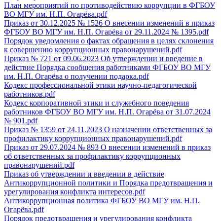
План мероприятий по противодействию коррупции в ФГБОУ
ВО МГУ им. Н.П. Огарёва.pdf
Приказ от 30.12.2025 № 1526 О внесении изменений в приказ
ФГБОУ ВО МГУ им. Н.П. Огарёва от 29.11.2024 № 1395.pdf
Порядок уведомления о фактах обращения в целях склонения
к совершению коррупционных правонарушений.pdf
Приказ № 721 от 09.06.2023 Об утверждении и введение в
действие Порядка сообщения работниками ФГБОУ ВО МГУ
им. Н.П. Огарёва о получении подарка.pdf
Кодекс профессиональной этики научно-педагогической
работников.pdf
Кодекс корпоративной этики и служебного поведения
работников ФГБОУ ВО МГУ им. Н.П. Огарёва от 31.07.2024
№ 901.pdf
Приказ № 1359 от 24.11.2023 О назначении ответственных за
профилактику коррупционных правонарушений.pdf
Приказ от 29.07.2024 № 893 О внесении изменений в приказ
об ответственных за профилактику коррупционных
правонарушений.pdf
Приказ об утверждении и введении в действие
Антикоррупционной политики и Порядка предотвращения и
урегулирования конфликта интересов.pdf
Антикоррупционная политика ФГБОУ ВО МГУ им. Н.П.
Огарёва.pdf
Порядок предотвращения и урегулирования конфликта