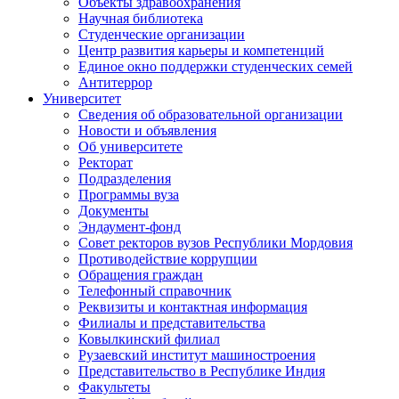
Объекты здравоохранения
Научная библиотека
Студенческие организации
Центр развития карьеры и компетенций
Единое окно поддержки студенческих семей
Антитеррор
Университет
Сведения об образовательной организации
Новости и объявления
Об университете
Ректорат
Подразделения
Программы вуза
Документы
Эндаумент-фонд
Совет ректоров вузов Республики Мордовия
Противодействие коррупции
Обращения граждан
Телефонный справочник
Реквизиты и контактная информация
Филиалы и представительства
Ковылкинский филиал
Рузаевский институт машиностроения
Представительство в Республике Индия
Факультеты