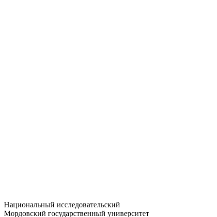
Статистика приёма
Большевистская ул., 68/1
dep-general@adm.mrsu.ru
+7 (8342) 24-37-32
Приёмная комиссия
Полежаева ул., 44
entrance-exam@adm.mrsu.ru
+7 (800) 222-13-77
© 1998–2026 МГУ им. Н.П. ОГАРЁВА
При использовании материалов сайта ссылка на источник
обязательна
Национальный исследовательский
Мордовский государственный университет