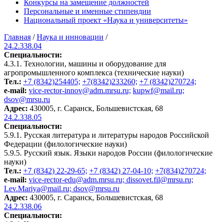
Конкурсы на замещение должностей
Персональные и именные стипендии
Национальный проект «Наука и университеты»
Главная
/
Наука и инновации
/
24.2.338.04
Специальности:
4.3.1. Технологии, машины и оборудование для
агропромышленного комплекса (технические науки)
Тел.:
+7 (8342)254405;
+7(8342)233260;
+7 (8342)270724;
e-mail:
vice-rector-innov@adm.mrsu.ru;
kupwf@mail.ru;
dsov@mrsu.ru
Адрес:
430005, г. Саранск, Большевистская, 68
24.2.338.05
Специальности:
5.9.1. Русская литература и литературы народов Российской
Федерации (филологические науки)
5.9.5. Русский язык. Языки народов России (филологические
науки)
Тел.:
+7 (8342) 22-29-65;
+7 (8342) 27-04-10;
+7(834)270724;
e-mail:
vice-rector-edu@adm.mrsu.ru; dissovet.fil@mrsu.ru;
Lev.Mariya@mail.ru; dsov@mrsu.ru
Адрес:
430005, г. Саранск, Большевистская, 68
24.2.338.06
Специальности: