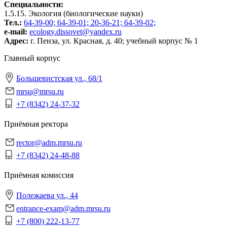
Специальности:
1.5.15. Экология (биологические науки)
Тел.:
64-39-00; 64-39-01; 20-36-21; 64-39-02;
e-mail:
ecology.dissovet@yandex.ru
Адрес:
г. Пенза, ул. Красная, д. 40; учебный корпус № 1
Главный корпус
Большевистская ул., 68/1
mrsu@mrsu.ru
+7 (8342) 24-37-32
Приёмная ректора
rector@adm.mrsu.ru
+7 (8342) 24-48-88
Приёмная комиссия
Полежаева ул., 44
entrance-exam@adm.mrsu.ru
+7 (800) 222-13-77