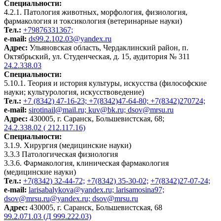
Специальности:
4.2.1. Патология животных, морфология, физиология,
фармакология и токсикология (ветеринарные науки)
Тел.:
+79876331367;
e-mail:
ds99.2.102.03@yandex.ru
Адрес:
Ульяновская область, Чердаклинский район, п.
Октябрьский, ул. Студенческая, д. 15, аудитория № 311
24.2.338.03
Специальности:
5.10.1. Теория и история культуры, искусства (философские
науки; культурология, искусствоведение)
Тел.:
+7 (8342) 47-16-23; +7(8342)47-64-80; +7(8342)270724;
e-mail:
sirotinail@mail.ru; kuv@bk.ru; dsov@mrsu.ru
Адрес:
430005, г. Саранск, Большевистская, 68;
24.2.338.02 ( 212.117.16)
Специальности:
3.1.9. Хирургия (медицинские науки)
3.3.3 Патологическая физиология
3.3.6. Фармакология, клиническая фармакология
(медицинские науки)
Тел.:
+7(8342) 32-44-72;
+7(8342) 35-30-02;
+7(8342)27-07-24;
e-mail:
larisabalykova@yandex.ru; larisamosina97;
dsov@mrsu.ru@yandex.ru; dsov@mrsu.ru
Адрес:
430005, г. Саранск, Большевистская, 68
99.2.071.03 (Д 999.222.03)