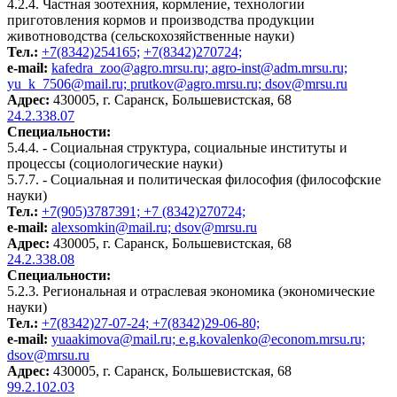
4.2.4. Частная зоотехния, кормление, технологии
приготовления кормов и производства продукции
животноводства (сельскохозяйственные науки)
Тел.:
+7(8342)254165;
+7(8342)270724;
e-mail:
kafedra_zoo@agro.mrsu.ru; agro-inst@adm.mrsu.ru;
yu_k_7506@mail.ru; prutkov@agro.mrsu.ru;
dsov@mrsu.ru
Адрес:
430005, г. Саранск, Большевистская, 68
24.2.338.07
Специальности:
5.4.4. - Социальная структура, социальные институты и
процессы (социологические науки)
5.7.7. - Социальная и политическая философия (философские
науки)
Тел.:
+7(905)3787391; +7 (8342)270724;
e-mail:
alexsomkin@mail.ru; dsov@mrsu.ru
Адрес:
430005, г. Саранск, Большевистская, 68
24.2.338.08
Специальности:
5.2.3. Региональная и отраслевая экономика (экономические
науки)
Тел.:
+7(8342)27-07-24; +7(8342)29-06-80;
e-mail:
yuaakimova@mail.ru; e.g.kovalenko@econom.mrsu.ru;
dsov@mrsu.ru
Адрес:
430005, г. Саранск, Большевистская, 68
99.2.102.03