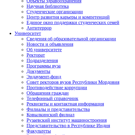
Объекты здравоохранения
Научная библиотека
Студенческие организации
Центр развития карьеры и компетенций
Единое окно поддержки студенческих семей
Антитеррор
Университет
Сведения об образовательной организации
Новости и объявления
Об университете
Ректорат
Подразделения
Программы вуза
Документы
Эндаумент-фонд
Совет ректоров вузов Республики Мордовия
Противодействие коррупции
Обращения граждан
Телефонный справочник
Реквизиты и контактная информация
Филиалы и представительства
Ковылкинский филиал
Рузаевский институт машиностроения
Представительство в Республике Индия
Факультеты