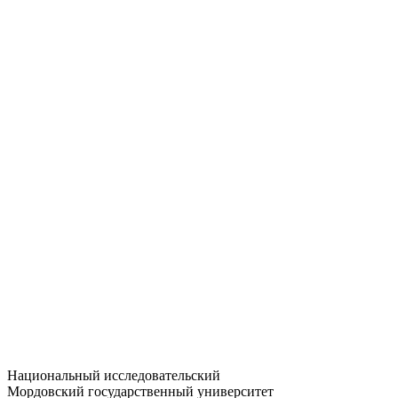
Статистика приёма
Большевистская ул., 68/1
dep-general@adm.mrsu.ru
+7 (8342) 24-37-32
Приёмная комиссия
Полежаева ул., 44
entrance-exam@adm.mrsu.ru
+7 (800) 222-13-77
© 1998–2026 МГУ им. Н.П. ОГАРЁВА
При использовании материалов сайта ссылка на источник
обязательна
Национальный исследовательский
Мордовский государственный университет