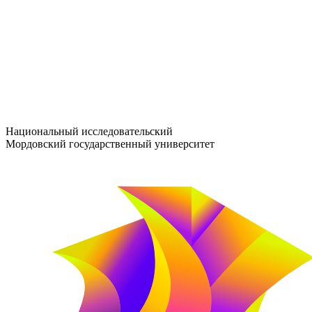
entrance-exam@adm.mrsu.ru
+7 (800) 222-13-77
© 1998–2026 МГУ им. Н.П. ОГАРЁВА
При использовании материалов сайта ссылка на источник обяз
Национальный исследовательский
Мордовский государственный университет