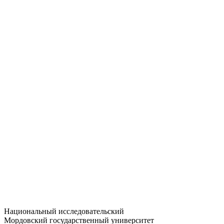
Статистика приёма
Большевистская ул., 68/1
dep-general@adm.mrsu.ru
+7 (8342) 24-37-32
Приёмная комиссия
Полежаева ул., 44
entrance-exam@adm.mrsu.ru
+7 (800) 222-13-77
© 1998–2026 МГУ им. Н.П. ОГАРЁВА
При использовании материалов сайта ссылка на источник
обязательна
Национальный исследовательский
Мордовский государственный университет