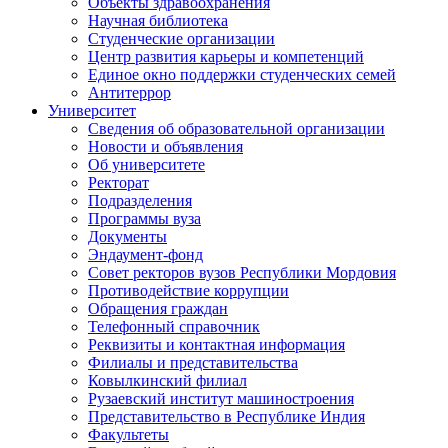
Объекты здравоохранения
Научная библиотека
Студенческие организации
Центр развития карьеры и компетенций
Единое окно поддержки студенческих семей
Антитеррор
Университет
Сведения об образовательной организации
Новости и объявления
Об университете
Ректорат
Подразделения
Программы вуза
Документы
Эндаумент-фонд
Совет ректоров вузов Республики Мордовия
Противодействие коррупции
Обращения граждан
Телефонный справочник
Реквизиты и контактная информация
Филиалы и представительства
Ковылкинский филиал
Рузаевский институт машиностроения
Представительство в Республике Индия
Факультеты