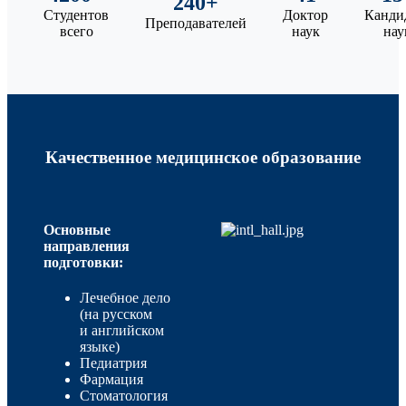
240+
Студентов
Доктор
Канди
Преподавателей
всего
наук
нау
Качественное медицинское образование
Основные
направления
подготовки:
Лечебное дело
(на русском
и английском
языке)
Педиатрия
Фармация
Стоматология