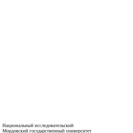
Статистика приёма
Большевистская ул., 68/1
dep-general@adm.mrsu.ru
+7 (8342) 24-37-32
Приёмная комиссия
Полежаева ул., 44
entrance-exam@adm.mrsu.ru
+7 (800) 222-13-77
© 1998–2026 МГУ им. Н.П. ОГАРЁВА
При использовании материалов сайта ссылка на источник
обязательна
Национальный исследовательский
Мордовский государственный университет