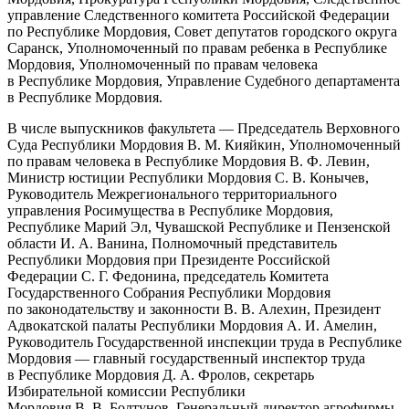
управление Следственного комитета Российской Федерации
по Республике Мордовия, Совет депутатов городского округа
Саранск, Уполномоченный по правам ребенка в Республике
Мордовия, Уполномоченный по правам человека
в Республике Мордовия, Управление Судебного департамента
в Республике Мордовия.
В числе выпускников факультета — Председатель Верховного
Суда Республики Мордовия В. М. Кияйкин, Уполномоченный
по правам человека в Республике Мордовия В. Ф. Левин,
Министр юстиции Республики Мордовия С. В. Конычев,
Руководитель Межрегионального территориального
управления Росимущества в Республике Мордовия,
Республике Марий Эл, Чувашской Республике и Пензенской
области И. А. Ванина, Полномочный представитель
Республики Мордовия при Президенте Российской
Федерации С. Г. Федонина, председатель Комитета
Государственного Собрания Республики Мордовия
по законодательству и законности В. В. Алехин, Президент
Адвокатской палаты Республики Мордовия А. И. Амелин,
Руководитель Государственной инспекции труда в Республике
Мордовия — главный государственный инспектор труда
в Республике Мордовия Д. А. Фролов, секретарь
Избирательной комиссии Республики
Мордовия В. В. Болтунов, Генеральный директор агрофирмы