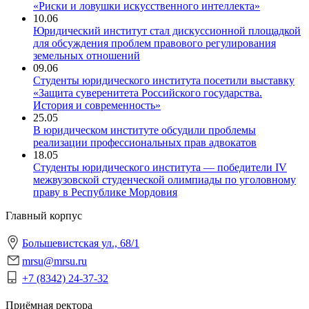
«Риски и ловушки искусственного интеллекта»
10.06
Юридический институт стал дискуссионной площадкой
для обсуждения проблем правового регулирования
земельных отношений
09.06
Студенты юридического института посетили выставку
«Защита суверенитета Российского государства.
История и современность»
25.05
В юридическом институте обсудили проблемы
реализации профессиональных прав адвокатов
18.05
Студенты юридического института — победители IV
межвузовской студенческой олимпиады по уголовному
праву в Республике Мордовия
Главный корпус
Большевистская ул., 68/1
mrsu@mrsu.ru
+7 (8342) 24-37-32
Приёмная ректора