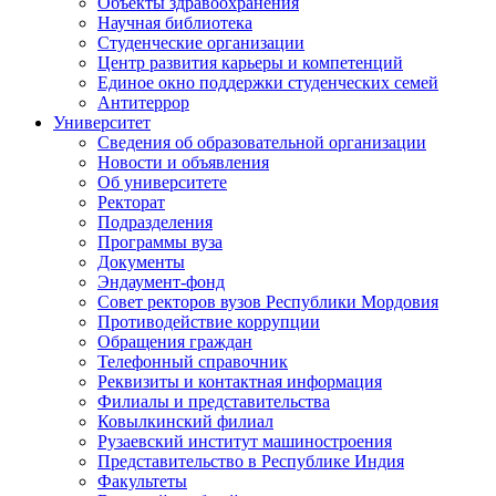
Объекты здравоохранения
Научная библиотека
Студенческие организации
Центр развития карьеры и компетенций
Единое окно поддержки студенческих семей
Антитеррор
Университет
Сведения об образовательной организации
Новости и объявления
Об университете
Ректорат
Подразделения
Программы вуза
Документы
Эндаумент-фонд
Совет ректоров вузов Республики Мордовия
Противодействие коррупции
Обращения граждан
Телефонный справочник
Реквизиты и контактная информация
Филиалы и представительства
Ковылкинский филиал
Рузаевский институт машиностроения
Представительство в Республике Индия
Факультеты