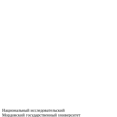
Статистика приёма
Большевистская ул., 68/1
dep-general@adm.mrsu.ru
+7 (8342) 24-37-32
Приёмная комиссия
Полежаева ул., 44
entrance-exam@adm.mrsu.ru
+7 (800) 222-13-77
© 1998–2026 МГУ им. Н.П. ОГАРЁВА
При использовании материалов сайта ссылка на источник
обязательна
Национальный исследовательский
Мордовский государственный университет