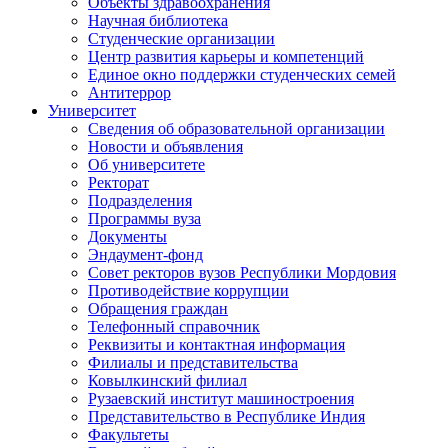
Объекты здравоохранения
Научная библиотека
Студенческие организации
Центр развития карьеры и компетенций
Единое окно поддержки студенческих семей
Антитеррор
Университет
Сведения об образовательной организации
Новости и объявления
Об университете
Ректорат
Подразделения
Программы вуза
Документы
Эндаумент-фонд
Совет ректоров вузов Республики Мордовия
Противодействие коррупции
Обращения граждан
Телефонный справочник
Реквизиты и контактная информация
Филиалы и представительства
Ковылкинский филиал
Рузаевский институт машиностроения
Представительство в Республике Индия
Факультеты