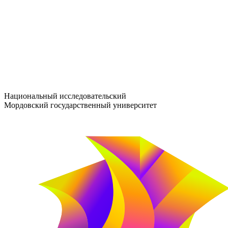
entrance-exam@adm.mrsu.ru
+7 (800) 222-13-77
© 1998–2026 МГУ им. Н.П. ОГАРЁВА
При использовании материалов сайта ссылка на источник обяз
Национальный исследовательский
Мордовский государственный университет