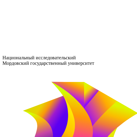
entrance-exam@adm.mrsu.ru
+7 (800) 222-13-77
© 1998–2026 МГУ им. Н.П. ОГАРЁВА
При использовании материалов сайта ссылка на источник обяз
Национальный исследовательский
Мордовский государственный университет