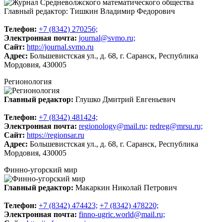
Главный редактор: Тишкин Владимир Федорович
Телeфон:
+7 (8342) 270256;
Электронная почта:
journal@svmo.ru;
Сайт:
http://journal.svmo.ru
Адрес:
Большевистская ул., д. 68, г. Саранск, Республика
Мордовия, 430005
Регионология
Главный редактор:
Глушко Дмитрий Евгеньевич
Телeфон:
+7 (8342) 481424;
Электронная почта:
regionology@mail.ru;
redreg@mrsu.ru;
Сайт:
https://regionsar.ru
Адрес:
Большевистская ул., д. 68, г. Саранск, Республика
Мордовия, 430005
Финно-угорский мир
Главный редактор:
Макаркин Николай Петрович
Телeфон:
+7 (8342) 474423;
+7 (8342) 478220;
Электронная почта:
finno-ugric.world@mail.ru;