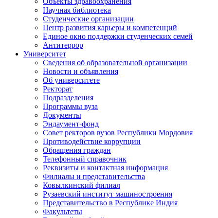
Объекты здравоохранения
Научная библиотека
Студенческие организации
Центр развития карьеры и компетенций
Единое окно поддержки студенческих семей
Антитеррор
Университет
Сведения об образовательной организации
Новости и объявления
Об университете
Ректорат
Подразделения
Программы вуза
Документы
Эндаумент-фонд
Совет ректоров вузов Республики Мордовия
Противодействие коррупции
Обращения граждан
Телефонный справочник
Реквизиты и контактная информация
Филиалы и представительства
Ковылкинский филиал
Рузаевский институт машиностроения
Представительство в Республике Индия
Факультеты