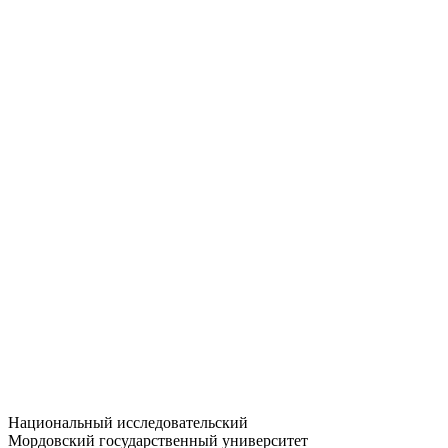
Статистика приёма
Большевистская ул., 68/1
dep-general@adm.mrsu.ru
+7 (8342) 24-37-32
Приёмная комиссия
Полежаева ул., 44
entrance-exam@adm.mrsu.ru
+7 (800) 222-13-77
© 1998–2026 МГУ им. Н.П. ОГАРЁВА
При использовании материалов сайта ссылка на источник
обязательна
Национальный исследовательский
Мордовский государственный университет