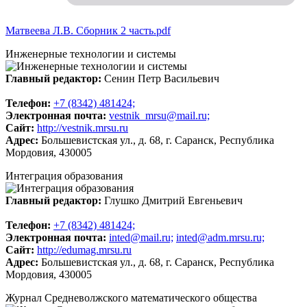
Матвеева Л.В. Сборник 2 часть.pdf
Инженерные технологии и системы
Главный редактор:
Сенин Петр Васильевич
Телeфон:
+7 (8342) 481424;
Электронная почта:
vestnik_mrsu@mail.ru;
Сайт:
http://vestnik.mrsu.ru
Адрес:
Большевистская ул., д. 68, г. Саранск, Республика
Мордовия, 430005
Интеграция образования
Главный редактор:
Глушко Дмитрий Евгеньевич
Телeфон:
+7 (8342) 481424;
Электронная почта:
inted@mail.ru;
inted@adm.mrsu.ru;
Сайт:
http://edumag.mrsu.ru
Адрес:
Большевистская ул., д. 68, г. Саранск, Республика
Мордовия, 430005
Журнал Средневолжского математического общества