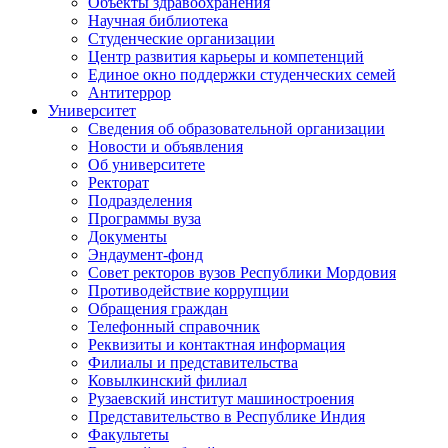
Объекты здравоохранения
Научная библиотека
Студенческие организации
Центр развития карьеры и компетенций
Единое окно поддержки студенческих семей
Антитеррор
Университет
Сведения об образовательной организации
Новости и объявления
Об университете
Ректорат
Подразделения
Программы вуза
Документы
Эндаумент-фонд
Совет ректоров вузов Республики Мордовия
Противодействие коррупции
Обращения граждан
Телефонный справочник
Реквизиты и контактная информация
Филиалы и представительства
Ковылкинский филиал
Рузаевский институт машиностроения
Представительство в Республике Индия
Факультеты