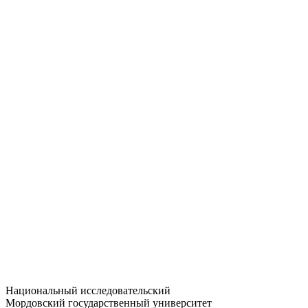
Статистика приёма
Большевистская ул., 68/1
dep-general@adm.mrsu.ru
+7 (8342) 24-37-32
Приёмная комиссия
Полежаева ул., 44
entrance-exam@adm.mrsu.ru
+7 (800) 222-13-77
© 1998–2026 МГУ им. Н.П. ОГАРЁВА
При использовании материалов сайта ссылка на источник
обязательна
Национальный исследовательский
Мордовский государственный университет