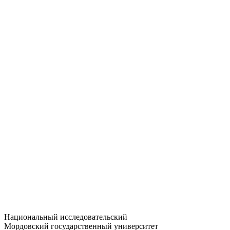
Статистика приёма
Большевистская ул., 68/1
dep-general@adm.mrsu.ru
+7 (8342) 24-37-32
Приёмная комиссия
Полежаева ул., 44
entrance-exam@adm.mrsu.ru
+7 (800) 222-13-77
© 1998–2026 МГУ им. Н.П. ОГАРЁВА
При использовании материалов сайта ссылка на источник
обязательна
Национальный исследовательский
Мордовский государственный университет