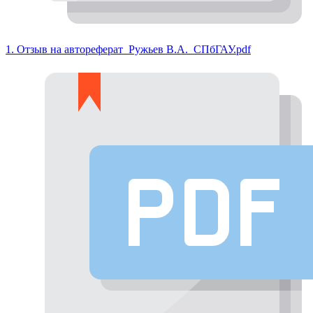
1. Отзыв на автореферат_Ружьев В.А._СПбГАУ.pdf