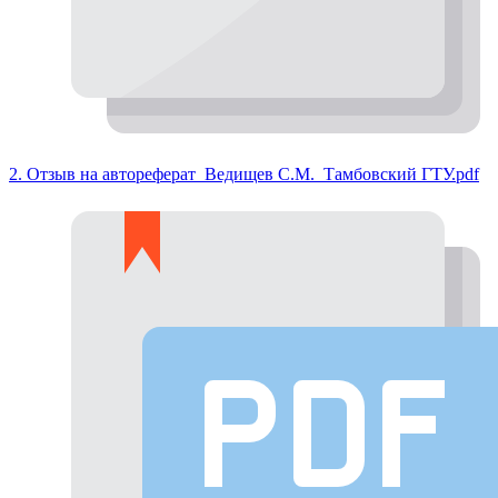
2. Отзыв на автореферат_Ведищев С.М._Тамбовский ГТУ.pdf