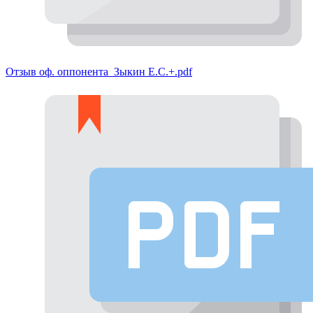
Отзыв оф. оппонента_Зыкин Е.С.+.pdf