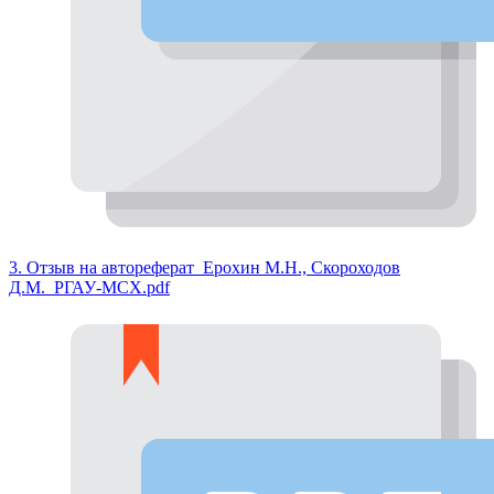
3. Отзыв на автореферат_Ерохин М.Н., Скороходов
Д.М._РГАУ-МСХ.pdf