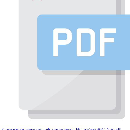
Согласие и сведения оф. оппонента_Иванайский С.А.+.pdf