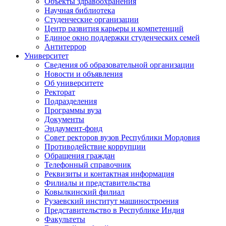
Объекты здравоохранения
Научная библиотека
Студенческие организации
Центр развития карьеры и компетенций
Единое окно поддержки студенческих семей
Антитеррор
Университет
Сведения об образовательной организации
Новости и объявления
Об университете
Ректорат
Подразделения
Программы вуза
Документы
Эндаумент-фонд
Совет ректоров вузов Республики Мордовия
Противодействие коррупции
Обращения граждан
Телефонный справочник
Реквизиты и контактная информация
Филиалы и представительства
Ковылкинский филиал
Рузаевский институт машиностроения
Представительство в Республике Индия
Факультеты