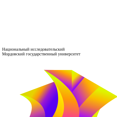
entrance-exam@adm.mrsu.ru
+7 (800) 222-13-77
© 1998–2026 МГУ им. Н.П. ОГАРЁВА
При использовании материалов сайта ссылка на источник обяз
Национальный исследовательский
Мордовский государственный университет