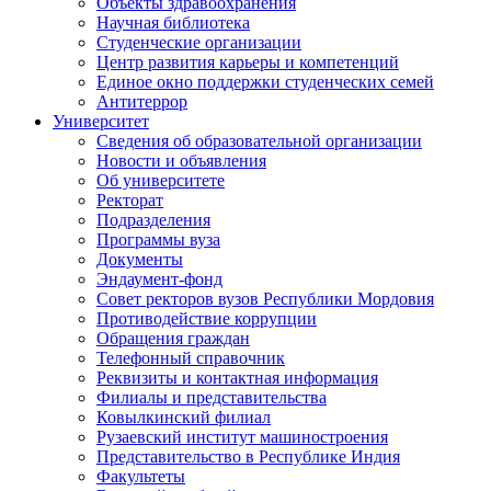
Объекты здравоохранения
Научная библиотека
Студенческие организации
Центр развития карьеры и компетенций
Единое окно поддержки студенческих семей
Антитеррор
Университет
Сведения об образовательной организации
Новости и объявления
Об университете
Ректорат
Подразделения
Программы вуза
Документы
Эндаумент-фонд
Совет ректоров вузов Республики Мордовия
Противодействие коррупции
Обращения граждан
Телефонный справочник
Реквизиты и контактная информация
Филиалы и представительства
Ковылкинский филиал
Рузаевский институт машиностроения
Представительство в Республике Индия
Факультеты