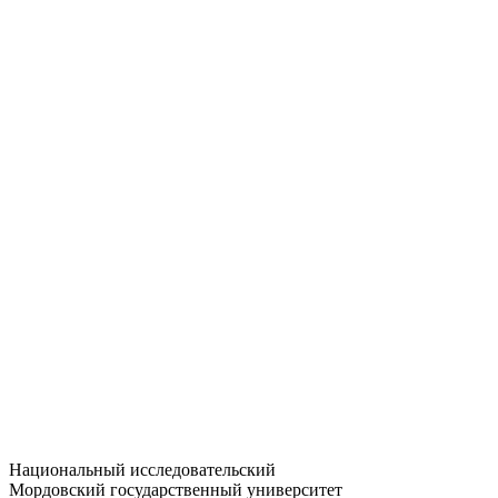
Статистика приёма
Большевистская ул., 68/1
dep-general@adm.mrsu.ru
+7 (8342) 24-37-32
Приёмная комиссия
Полежаева ул., 44
entrance-exam@adm.mrsu.ru
+7 (800) 222-13-77
© 1998–2026 МГУ им. Н.П. ОГАРЁВА
При использовании материалов сайта ссылка на источник
обязательна
Национальный исследовательский
Мордовский государственный университет