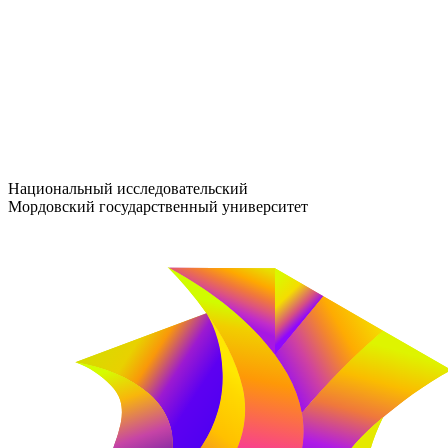
entrance-exam@adm.mrsu.ru
+7 (800) 222-13-77
© 1998–2026 МГУ им. Н.П. ОГАРЁВА
При использовании материалов сайта ссылка на источник обяз
Национальный исследовательский
Мордовский государственный университет