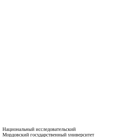
Статистика приёма
Большевистская ул., 68/1
dep-general@adm.mrsu.ru
+7 (8342) 24-37-32
Приёмная комиссия
Полежаева ул., 44
entrance-exam@adm.mrsu.ru
+7 (800) 222-13-77
© 1998–2026 МГУ им. Н.П. ОГАРЁВА
При использовании материалов сайта ссылка на источник
обязательна
Национальный исследовательский
Мордовский государственный университет