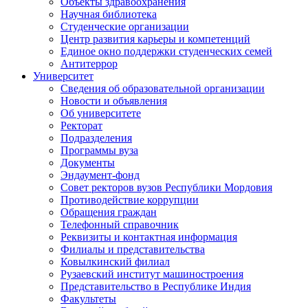
Объекты здравоохранения
Научная библиотека
Студенческие организации
Центр развития карьеры и компетенций
Единое окно поддержки студенческих семей
Антитеррор
Университет
Сведения об образовательной организации
Новости и объявления
Об университете
Ректорат
Подразделения
Программы вуза
Документы
Эндаумент-фонд
Совет ректоров вузов Республики Мордовия
Противодействие коррупции
Обращения граждан
Телефонный справочник
Реквизиты и контактная информация
Филиалы и представительства
Ковылкинский филиал
Рузаевский институт машиностроения
Представительство в Республике Индия
Факультеты