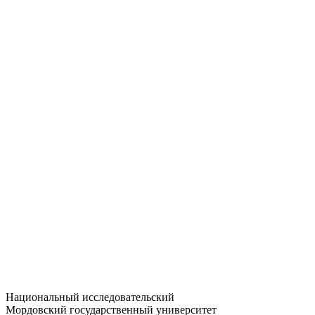
Статистика приёма
Большевистская ул., 68/1
dep-general@adm.mrsu.ru
+7 (8342) 24-37-32
Приёмная комиссия
Полежаева ул., 44
entrance-exam@adm.mrsu.ru
+7 (800) 222-13-77
© 1998–2026 МГУ им. Н.П. ОГАРЁВА
При использовании материалов сайта ссылка на источник
обязательна
Национальный исследовательский
Мордовский государственный университет