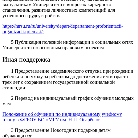
выпускникам Университета в вопросах карьерного
становления, развития личностных компетенций для
успешного трудоустройства
https://mrsu.ru/ru/university/depart/departament-proforientacii-
organizacii-priema-i/
;
5 Публикация полезной информации в социальных сетях
Университета по основным правовым аспектам.
Иная поддержка
1 Предоставление академического отпуска при рождении
ребенка и по уходу за ребенком до достижения им возраста
трех лет с сохранением государственной социальной
стипендии;
2 Перевод на индивидуальный график обучения молодых
мам
Положение об обучении по индивидуальному учебному
плану в ФГБОУ ВО «МГУ им. Н.П. Огарёва»
;
3 Предоставление Новогодних подарков детям
обучающихся;