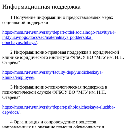
Информационная поддержка
1 Получение информации о предоставляемых мерах
социальной поддержки
https://mrsu.ru/ru/university/depart/otdel-socialnogo-razvitiya-i-
inklyuzivnogo/docs/sec/materialnaya-podderzhka-
obuchayuschihsya/
;
2 Информационно-правовая поддержка в юридической
клинике юридического института ФГБОУ ВО "МГУ им. Н.П.
Огарёва"
https://mrsu.ru/ru/university/faculty-dep/yuridicheskaya-
klinika/employee/
;
3 Информационно-психологическая поддержка в
психологической службе ФГБОУ ВО "МГУ им. Н.П.
Огарёва"
https://mrsu.ru/ru/university/depart/psihologicheskaya-sluzhba-
dep/docs/
;
4 Организация и сопровождение процессов,
направленных на оказание помощи обучающимся и