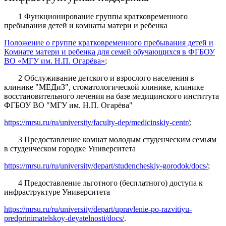
1 Функционирование группы кратковременного
пребывания детей и комнаты матери и ребенка
Положение о группе кратковременного пребывания детей и
Комнате матери и ребенка для семей обучающихся в ФГБОУ
ВО «МГУ им. Н.П. Огарёва»
;
2 Обслуживание детского и взрослого населения в
клинике "МЕДиЗ", стоматологической клинике, клинике
восстановительного лечения на базе медицинского института
ФГБОУ ВО "МГУ им. Н.П. Огарёва"
https://mrsu.ru/ru/university/faculty-dep/medicinskiy-centr/
;
3 Предоставление комнат молодым студенческим семьям
в студенческом городке Университета
https://mrsu.ru/ru/university/depart/studencheskiy-gorodok/docs/
;
4 Предоставление льготного (бесплатного) доступа к
инфраструктуре Университета
https://mrsu.ru/ru/university/depart/upravlenie-po-razvitiyu-
predprinimatelskoy-deyatelnosti/docs/
.