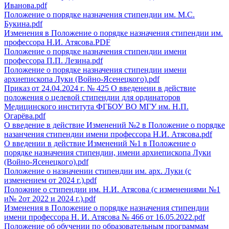
Иванова.pdf
Положение о порядке назначения стипендии им. М.С.
Букина.pdf
Изменения в Положение о порядке назначения стипендии им.
профессора Н.И. Атясова.PDF
Положение о порядке назначения стипендии имени
профессора П.П. Лезина.pdf
Положение о порядке назначения стипендии имени
архиепископа Луки (Войно-Ясенецкого).pdf
Приказ от 24.04.2024 г. № 425 О введенеии в действие
положения о целевой стипендии для ординаторов
Медицинского института ФГБОУ ВО МГУ им. Н.П.
Огарёва.pdf
О введение в действие Изменений №2 в Положение о порядке
назанчения стипендии имени профессора Н.И. Атясова.pdf
О введении в действие Изменений №1 в Положение о
порядке назначения стипендии, имени архиепископа Луки
(Войно-Ясенецкого).pdf
Положение о назначении стипендии им. арх. Луки (с
изменением от 2024 г.).pdf
Положние о стипендии им. Н.И. Атясова (с изменениями №1
и№ 2от 2022 и 2024 г.).pdf
Изменения в Положение о порядке назначения стипендии
имени профессора Н. И. Атясова № 466 от 16.05.2022.pdf
Положение об обучении по образовательным программам