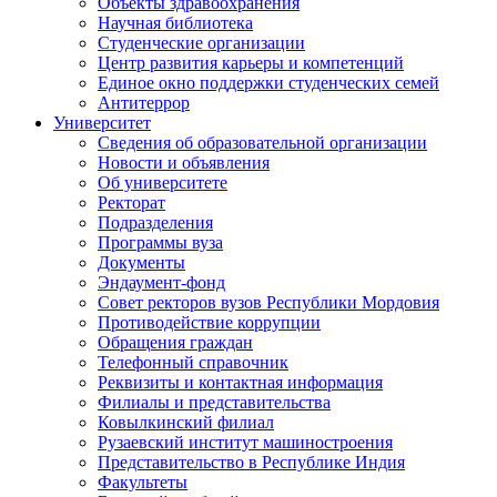
Объекты здравоохранения
Научная библиотека
Студенческие организации
Центр развития карьеры и компетенций
Единое окно поддержки студенческих семей
Антитеррор
Университет
Сведения об образовательной организации
Новости и объявления
Об университете
Ректорат
Подразделения
Программы вуза
Документы
Эндаумент-фонд
Совет ректоров вузов Республики Мордовия
Противодействие коррупции
Обращения граждан
Телефонный справочник
Реквизиты и контактная информация
Филиалы и представительства
Ковылкинский филиал
Рузаевский институт машиностроения
Представительство в Республике Индия
Факультеты