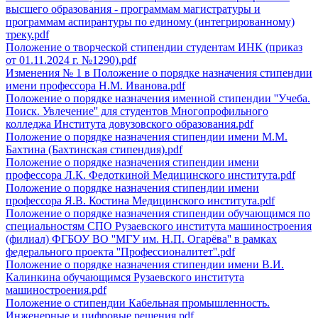
высшего образования - программам магистратуры и
программам аспирантуры по единому (интегрированному)
треку.pdf
Положение о творческой стипендии студентам ИНК (приказ
от 01.11.2024 г. №1290).pdf
Изменения № 1 в Положение о порядке назначения стипендии
имени профессора Н.М. Иванова.pdf
Положение о порядке назначения именной стипендии ''Учеба.
Поиск. Увлечение'' для студентов Многопрофильного
колледжа Института довузовского образования.pdf
Положение о порядке назначения стипендии имени М.М.
Бахтина (Бахтинская стипендия).pdf
Положение о порядке назначения стипендии имени
профессора Л.К. Федоткиной Медицинского института.pdf
Положение о порядке назначения стипендии имени
профессора Я.В. Костина Медицинского института.pdf
Положение о порядке назначения стипендии обучающимся по
специальностям СПО Рузаевского института машиностроения
(филиал) ФГБОУ ВО ''МГУ им. Н.П. Огарёва'' в рамках
федерального проекта ''Профессионалитет''.pdf
Положение о порядке назначения стипендии имени В.И.
Калинкина обучающимся Рузаевского института
машиностроения.pdf
Положение о стипендии Кабельная промышленность.
Инженерные и цифровые решения.pdf