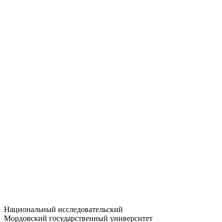
Статистика приёма
Большевистская ул., 68/1
dep-general@adm.mrsu.ru
+7 (8342) 24-37-32
Приёмная комиссия
Полежаева ул., 44
entrance-exam@adm.mrsu.ru
+7 (800) 222-13-77
© 1998–2026 МГУ им. Н.П. ОГАРЁВА
При использовании материалов сайта ссылка на источник
обязательна
Национальный исследовательский
Мордовский государственный университет