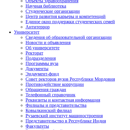
Объекты здравоохранения
Научная библиотека
Студенческие организации
Центр развития карьеры и компетенций
Единое окно поддержки студенческих семей
Антитеррор
Университет
Сведения об образовательной организации
Новости и объявления
Об университете
Ректорат
Подразделения
Программы вуза
Документы
Эндаумент-фонд
Совет ректоров вузов Республики Мордовия
Противодействие коррупции
Обращения граждан
Телефонный справочник
Реквизиты и контактная информация
Филиалы и представительства
Ковылкинский филиал
Рузаевский институт машиностроения
Представительство в Республике Индия
Факультеты