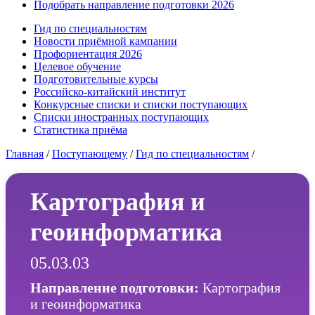
Подобрать направление подготовки 2026
Гид по специальностям
Новости приёмной кампании
Профориентация 2026
Целевое обучение
Подготовительные курсы
Российско-китайский институт
Конкурсные списки и списки поступающих
Списки иностранных поступающих
Статистика приёма
Главная
/
Поступающему
/
Гид по специальностям
/
Картография и
геоинформатика
05.03.03
Направление подготовки:
Картография
и геоинформатика