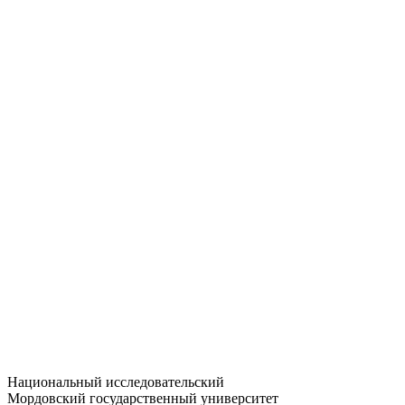
Статистика приёма
Большевистская ул., 68/1
dep-general@adm.mrsu.ru
+7 (8342) 24-37-32
Приёмная комиссия
Полежаева ул., 44
entrance-exam@adm.mrsu.ru
+7 (800) 222-13-77
© 1998–2026 МГУ им. Н.П. ОГАРЁВА
При использовании материалов сайта ссылка на источник
обязательна
Национальный исследовательский
Мордовский государственный университет