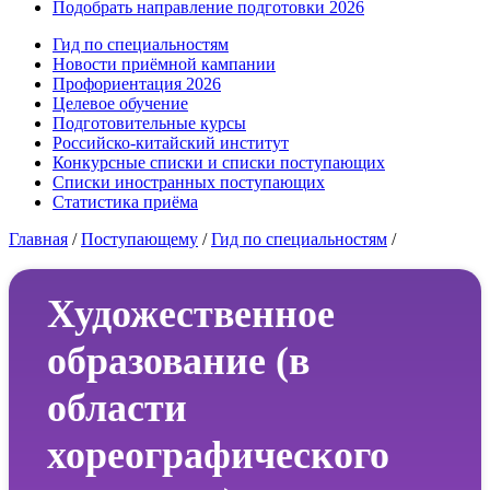
Подобрать направление подготовки 2026
Гид по специальностям
Новости приёмной кампании
Профориентация 2026
Целевое обучение
Подготовительные курсы
Российско-китайский институт
Конкурсные списки и списки поступающих
Списки иностранных поступающих
Статистика приёма
Главная
/
Поступающему
/
Гид по специальностям
/
Художественное
образование (в
области
хореографического