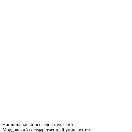
Статистика приёма
Большевистская ул., 68/1
dep-general@adm.mrsu.ru
+7 (8342) 24-37-32
Приёмная комиссия
Полежаева ул., 44
entrance-exam@adm.mrsu.ru
+7 (800) 222-13-77
© 1998–2026 МГУ им. Н.П. ОГАРЁВА
При использовании материалов сайта ссылка на источник
обязательна
Национальный исследовательский
Мордовский государственный университет