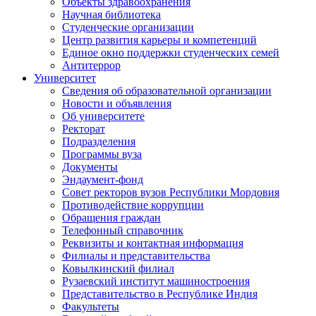
Объекты здравоохранения
Научная библиотека
Студенческие организации
Центр развития карьеры и компетенций
Единое окно поддержки студенческих семей
Антитеррор
Университет
Сведения об образовательной организации
Новости и объявления
Об университете
Ректорат
Подразделения
Программы вуза
Документы
Эндаумент-фонд
Совет ректоров вузов Республики Мордовия
Противодействие коррупции
Обращения граждан
Телефонный справочник
Реквизиты и контактная информация
Филиалы и представительства
Ковылкинский филиал
Рузаевский институт машиностроения
Представительство в Республике Индия
Факультеты