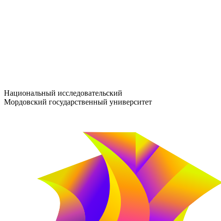
entrance-exam@adm.mrsu.ru
+7 (800) 222-13-77
© 1998–2026 МГУ им. Н.П. ОГАРЁВА
При использовании материалов сайта ссылка на источник обяз
Национальный исследовательский
Мордовский государственный университет