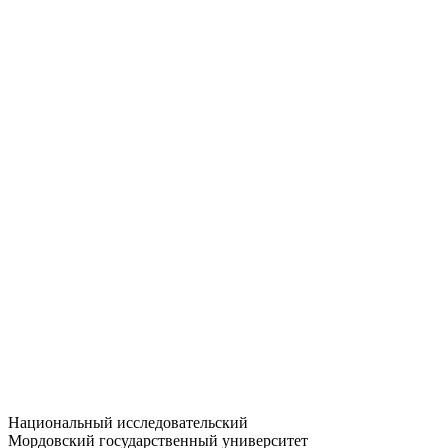
Статистика приёма
Большевистская ул., 68/1
dep-general@adm.mrsu.ru
+7 (8342) 24-37-32
Приёмная комиссия
Полежаева ул., 44
entrance-exam@adm.mrsu.ru
+7 (800) 222-13-77
© 1998–2026 МГУ им. Н.П. ОГАРЁВА
При использовании материалов сайта ссылка на источник
обязательна
Национальный исследовательский
Мордовский государственный университет