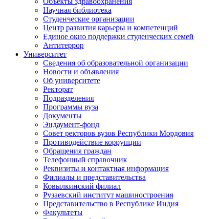
Объекты здравоохранения
Научная библиотека
Студенческие организации
Центр развития карьеры и компетенций
Единое окно поддержки студенческих семей
Антитеррор
Университет
Сведения об образовательной организации
Новости и объявления
Об университете
Ректорат
Подразделения
Программы вуза
Документы
Эндаумент-фонд
Совет ректоров вузов Республики Мордовия
Противодействие коррупции
Обращения граждан
Телефонный справочник
Реквизиты и контактная информация
Филиалы и представительства
Ковылкинский филиал
Рузаевский институт машиностроения
Представительство в Республике Индия
Факультеты