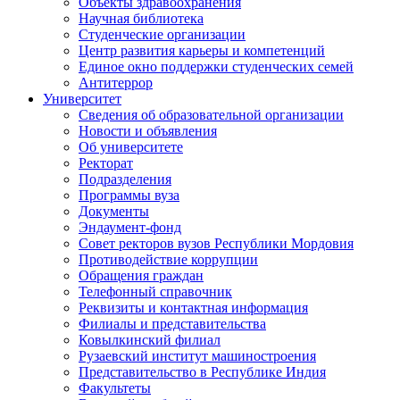
Объекты здравоохранения
Научная библиотека
Студенческие организации
Центр развития карьеры и компетенций
Единое окно поддержки студенческих семей
Антитеррор
Университет
Сведения об образовательной организации
Новости и объявления
Об университете
Ректорат
Подразделения
Программы вуза
Документы
Эндаумент-фонд
Совет ректоров вузов Республики Мордовия
Противодействие коррупции
Обращения граждан
Телефонный справочник
Реквизиты и контактная информация
Филиалы и представительства
Ковылкинский филиал
Рузаевский институт машиностроения
Представительство в Республике Индия
Факультеты