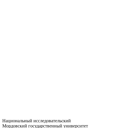
Статистика приёма
Большевистская ул., 68/1
dep-general@adm.mrsu.ru
+7 (8342) 24-37-32
Приёмная комиссия
Полежаева ул., 44
entrance-exam@adm.mrsu.ru
+7 (800) 222-13-77
© 1998–2026 МГУ им. Н.П. ОГАРЁВА
При использовании материалов сайта ссылка на источник
обязательна
Национальный исследовательский
Мордовский государственный университет