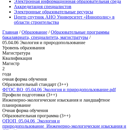
Электронная информационная образовательная среда
Аккредитация специалистов
Электронные образовательные ресурсы
Центр спутник АНО Университет «Иннополис» в
области строительства
Главная
/
Образование
/
Образовательные программы
бакалавриата, специалитета, магистратуры
/
05.04.06 Экология и природопользование
Уровень образования
Магистратура
Квалификация
Магистр
2
года
очная форма обучения
Образовательный стандарт (3++)
ФГОС ВО_05.04.06 Экология и природопользование.pdf
Профили подготовки (3++)
Инженерно-экологические изыскания и ландшафтное
планирование
Очная форма обучения
Образовательная программа (3++)
ОПОП_05.04.06_Экология и
природопользование_Инженерно-экологические изыскания и