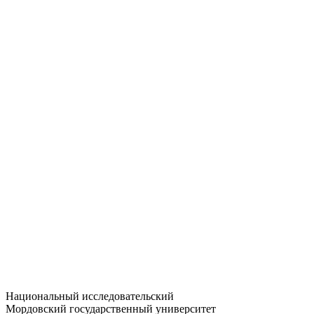
Статистика приёма
Большевистская ул., 68/1
dep-general@adm.mrsu.ru
+7 (8342) 24-37-32
Приёмная комиссия
Полежаева ул., 44
entrance-exam@adm.mrsu.ru
+7 (800) 222-13-77
© 1998–2026 МГУ им. Н.П. ОГАРЁВА
При использовании материалов сайта ссылка на источник
обязательна
Национальный исследовательский
Мордовский государственный университет