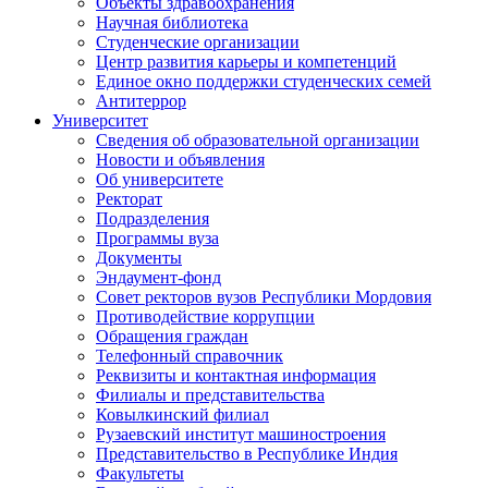
Объекты здравоохранения
Научная библиотека
Студенческие организации
Центр развития карьеры и компетенций
Единое окно поддержки студенческих семей
Антитеррор
Университет
Сведения об образовательной организации
Новости и объявления
Об университете
Ректорат
Подразделения
Программы вуза
Документы
Эндаумент-фонд
Совет ректоров вузов Республики Мордовия
Противодействие коррупции
Обращения граждан
Телефонный справочник
Реквизиты и контактная информация
Филиалы и представительства
Ковылкинский филиал
Рузаевский институт машиностроения
Представительство в Республике Индия
Факультеты