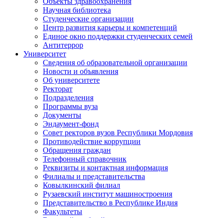
Объекты здравоохранения
Научная библиотека
Студенческие организации
Центр развития карьеры и компетенций
Единое окно поддержки студенческих семей
Антитеррор
Университет
Сведения об образовательной организации
Новости и объявления
Об университете
Ректорат
Подразделения
Программы вуза
Документы
Эндаумент-фонд
Совет ректоров вузов Республики Мордовия
Противодействие коррупции
Обращения граждан
Телефонный справочник
Реквизиты и контактная информация
Филиалы и представительства
Ковылкинский филиал
Рузаевский институт машиностроения
Представительство в Республике Индия
Факультеты