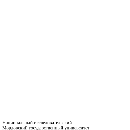
Статистика приёма
Большевистская ул., 68/1
dep-general@adm.mrsu.ru
+7 (8342) 24-37-32
Приёмная комиссия
Полежаева ул., 44
entrance-exam@adm.mrsu.ru
+7 (800) 222-13-77
© 1998–2026 МГУ им. Н.П. ОГАРЁВА
При использовании материалов сайта ссылка на источник
обязательна
Национальный исследовательский
Мордовский государственный университет