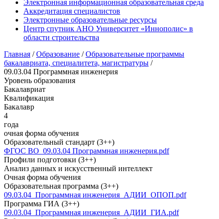
Электронная информационная образовательная среда
Аккредитация специалистов
Электронные образовательные ресурсы
Центр спутник АНО Университет «Иннополис» в
области строительства
Главная
/
Образование
/
Образовательные программы
бакалавриата, специалитета, магистратуры
/
09.03.04 Программная инженерия
Уровень образования
Бакалавриат
Квалификация
Бакалавр
4
года
очная форма обучения
Образовательный стандарт (3++)
ФГОС ВО_09.03.04 Программная инженерия.pdf
Профили подготовки (3++)
Анализ данных и искусственный интеллект
Очная форма обучения
Образовательная программа (3++)
09.03.04_Программная инженерия_АДИИ_ОПОП.pdf
Программа ГИА (3++)
09.03.04_Программная инженерия_АДИИ_ГИА.pdf