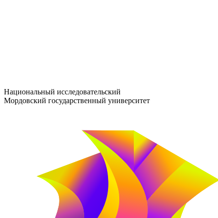
entrance-exam@adm.mrsu.ru
+7 (800) 222-13-77
© 1998–2026 МГУ им. Н.П. ОГАРЁВА
При использовании материалов сайта ссылка на источник обяз
Национальный исследовательский
Мордовский государственный университет