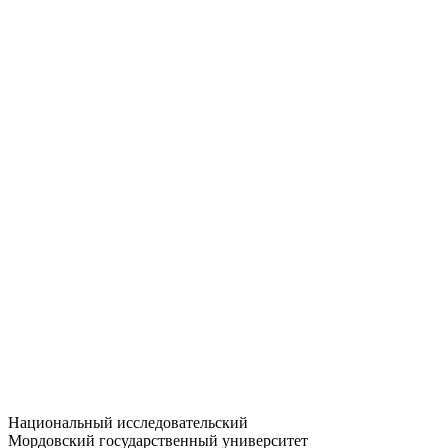
Статистика приёма
Большевистская ул., 68/1
dep-general@adm.mrsu.ru
+7 (8342) 24-37-32
Приёмная комиссия
Полежаева ул., 44
entrance-exam@adm.mrsu.ru
+7 (800) 222-13-77
© 1998–2026 МГУ им. Н.П. ОГАРЁВА
При использовании материалов сайта ссылка на источник
обязательна
Национальный исследовательский
Мордовский государственный университет