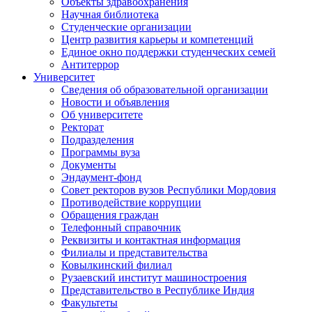
Объекты здравоохранения
Научная библиотека
Студенческие организации
Центр развития карьеры и компетенций
Единое окно поддержки студенческих семей
Антитеррор
Университет
Сведения об образовательной организации
Новости и объявления
Об университете
Ректорат
Подразделения
Программы вуза
Документы
Эндаумент-фонд
Совет ректоров вузов Республики Мордовия
Противодействие коррупции
Обращения граждан
Телефонный справочник
Реквизиты и контактная информация
Филиалы и представительства
Ковылкинский филиал
Рузаевский институт машиностроения
Представительство в Республике Индия
Факультеты