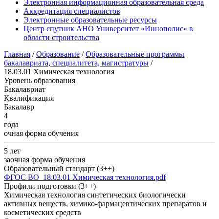
Электронная информационная образовательная среда
Аккредитация специалистов
Электронные образовательные ресурсы
Центр спутник АНО Университет «Иннополис» в
области строительства
Главная
/
Образование
/
Образовательные программы
бакалавриата, специалитета, магистратуры
/
18.03.01 Химическая технология
Уровень образования
Бакалавриат
Квалификация
Бакалавр
4
года
очная форма обучения
5 лет
заочная форма обучения
Образовательный стандарт (3++)
ФГОС ВО_18.03.01 Химическая технология.pdf
Профили подготовки (3++)
Химическая технология синтетических биологически
активных веществ, химико-фармацевтических препаратов и
косметических средств