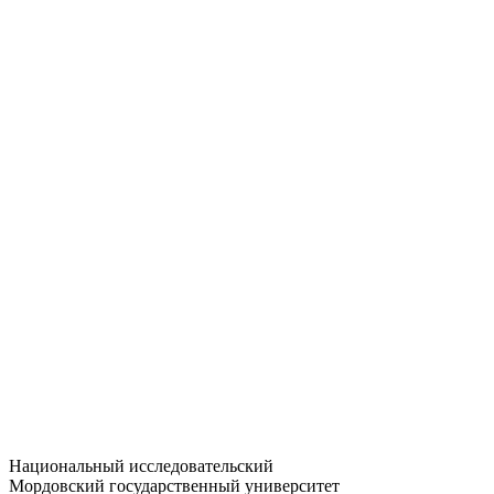
Статистика приёма
Большевистская ул., 68/1
dep-general@adm.mrsu.ru
+7 (8342) 24-37-32
Приёмная комиссия
Полежаева ул., 44
entrance-exam@adm.mrsu.ru
+7 (800) 222-13-77
© 1998–2026 МГУ им. Н.П. ОГАРЁВА
При использовании материалов сайта ссылка на источник
обязательна
Национальный исследовательский
Мордовский государственный университет