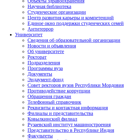
Объекты здравоохранения
Научная библиотека
Студенческие организации
Центр развития карьеры и компетенций
Единое окно поддержки студенческих семей
Антитеррор
Университет
Сведения об образовательной организации
Новости и объявления
Об университете
Ректорат
Подразделения
Программы вуза
Документы
Эндаумент-фонд
Совет ректоров вузов Республики Мордовия
Противодействие коррупции
Обращения граждан
Телефонный справочник
Реквизиты и контактная информация
Филиалы и представительства
Ковылкинский филиал
Рузаевский институт машиностроения
Представительство в Республике Индия
Факультеты