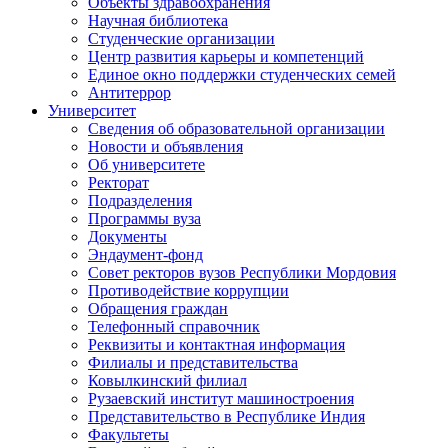
Объекты здравоохранения
Научная библиотека
Студенческие организации
Центр развития карьеры и компетенций
Единое окно поддержки студенческих семей
Антитеррор
Университет
Сведения об образовательной организации
Новости и объявления
Об университете
Ректорат
Подразделения
Программы вуза
Документы
Эндаумент-фонд
Совет ректоров вузов Республики Мордовия
Противодействие коррупции
Обращения граждан
Телефонный справочник
Реквизиты и контактная информация
Филиалы и представительства
Ковылкинский филиал
Рузаевский институт машиностроения
Представительство в Республике Индия
Факультеты