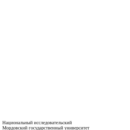
Статистика приёма
Большевистская ул., 68/1
dep-general@adm.mrsu.ru
+7 (8342) 24-37-32
Приёмная комиссия
Полежаева ул., 44
entrance-exam@adm.mrsu.ru
+7 (800) 222-13-77
© 1998–2026 МГУ им. Н.П. ОГАРЁВА
При использовании материалов сайта ссылка на источник
обязательна
Национальный исследовательский
Мордовский государственный университет