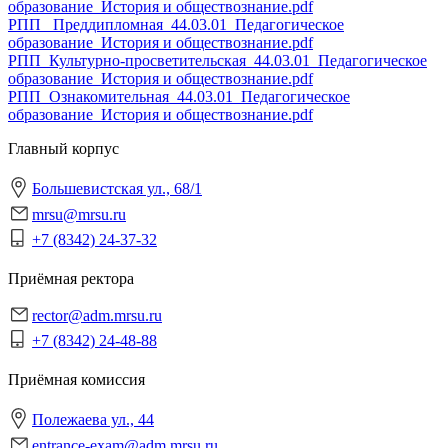
образование_История и обществознание.pdf
РПП_ Преддипломная_44.03.01_Педагогическое
образование_История и обществознание.pdf
РПП_Культурно-просветительская_44.03.01_Педагогическое
образование_История и обществознание.pdf
РПП_Ознакомительная_44.03.01_Педагогическое
образование_История и обществознание.pdf
Главный корпус
Большевистская ул., 68/1
mrsu@mrsu.ru
+7 (8342) 24-37-32
Приёмная ректора
rector@adm.mrsu.ru
+7 (8342) 24-48-88
Приёмная комиссия
Полежаева ул., 44
entrance-exam@adm.mrsu.ru