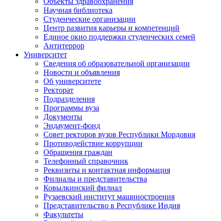
Объекты здравоохранения
Научная библиотека
Студенческие организации
Центр развития карьеры и компетенций
Единое окно поддержки студенческих семей
Антитеррор
Университет
Сведения об образовательной организации
Новости и объявления
Об университете
Ректорат
Подразделения
Программы вуза
Документы
Эндаумент-фонд
Совет ректоров вузов Республики Мордовия
Противодействие коррупции
Обращения граждан
Телефонный справочник
Реквизиты и контактная информация
Филиалы и представительства
Ковылкинский филиал
Рузаевский институт машиностроения
Представительство в Республике Индия
Факультеты