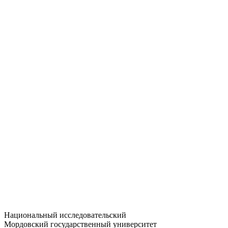
Статистика приёма
Большевистская ул., 68/1
dep-general@adm.mrsu.ru
+7 (8342) 24-37-32
Приёмная комиссия
Полежаева ул., 44
entrance-exam@adm.mrsu.ru
+7 (800) 222-13-77
© 1998–2026 МГУ им. Н.П. ОГАРЁВА
При использовании материалов сайта ссылка на источник
обязательна
Национальный исследовательский
Мордовский государственный университет