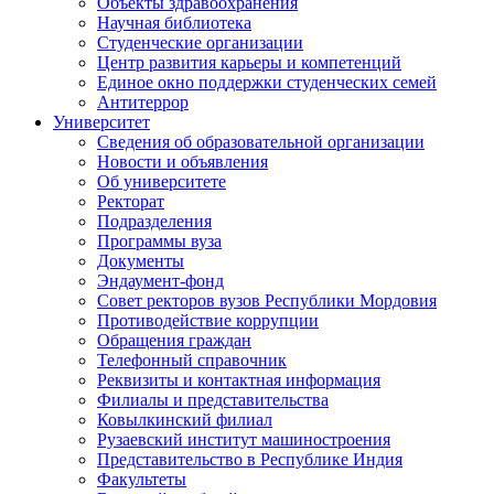
Объекты здравоохранения
Научная библиотека
Студенческие организации
Центр развития карьеры и компетенций
Единое окно поддержки студенческих семей
Антитеррор
Университет
Сведения об образовательной организации
Новости и объявления
Об университете
Ректорат
Подразделения
Программы вуза
Документы
Эндаумент-фонд
Совет ректоров вузов Республики Мордовия
Противодействие коррупции
Обращения граждан
Телефонный справочник
Реквизиты и контактная информация
Филиалы и представительства
Ковылкинский филиал
Рузаевский институт машиностроения
Представительство в Республике Индия
Факультеты