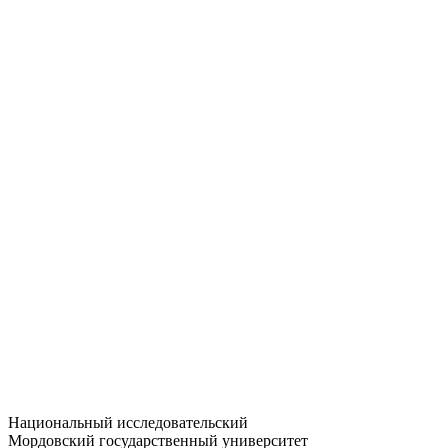
Статистика приёма
Большевистская ул., 68/1
dep-general@adm.mrsu.ru
+7 (8342) 24-37-32
Приёмная комиссия
Полежаева ул., 44
entrance-exam@adm.mrsu.ru
+7 (800) 222-13-77
© 1998–2026 МГУ им. Н.П. ОГАРЁВА
При использовании материалов сайта ссылка на источник
обязательна
Национальный исследовательский
Мордовский государственный университет