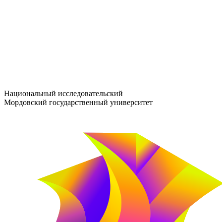
entrance-exam@adm.mrsu.ru
+7 (800) 222-13-77
© 1998–2026 МГУ им. Н.П. ОГАРЁВА
При использовании материалов сайта ссылка на источник обяз
Национальный исследовательский
Мордовский государственный университет