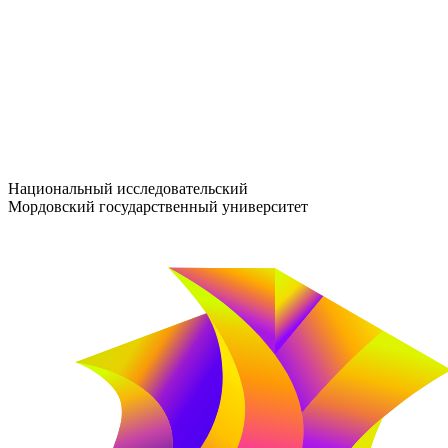
entrance-exam@adm.mrsu.ru
+7 (800) 222-13-77
© 1998–2026 МГУ им. Н.П. ОГАРЁВА
При использовании материалов сайта ссылка на источник обяз
Национальный исследовательский
Мордовский государственный университет