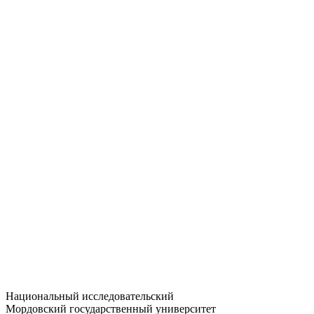
Статистика приёма
Большевистская ул., 68/1
dep-general@adm.mrsu.ru
+7 (8342) 24-37-32
Приёмная комиссия
Полежаева ул., 44
entrance-exam@adm.mrsu.ru
+7 (800) 222-13-77
© 1998–2026 МГУ им. Н.П. ОГАРЁВА
При использовании материалов сайта ссылка на источник
обязательна
Национальный исследовательский
Мордовский государственный университет