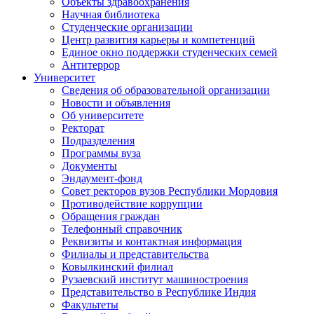
Объекты здравоохранения
Научная библиотека
Студенческие организации
Центр развития карьеры и компетенций
Единое окно поддержки студенческих семей
Антитеррор
Университет
Сведения об образовательной организации
Новости и объявления
Об университете
Ректорат
Подразделения
Программы вуза
Документы
Эндаумент-фонд
Совет ректоров вузов Республики Мордовия
Противодействие коррупции
Обращения граждан
Телефонный справочник
Реквизиты и контактная информация
Филиалы и представительства
Ковылкинский филиал
Рузаевский институт машиностроения
Представительство в Республике Индия
Факультеты