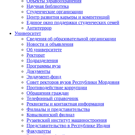
Объекты здравоохранения
Научная библиотека
Студенческие организации
Центр развития карьеры и компетенций
Единое окно поддержки студенческих семей
Антитеррор
Университет
Сведения об образовательной организации
Новости и объявления
Об университете
Ректорат
Подразделения
Программы вуза
Документы
Эндаумент-фонд
Совет ректоров вузов Республики Мордовия
Противодействие коррупции
Обращения граждан
Телефонный справочник
Реквизиты и контактная информация
Филиалы и представительства
Ковылкинский филиал
Рузаевский институт машиностроения
Представительство в Республике Индия
Факультеты