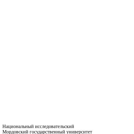
Статистика приёма
Большевистская ул., 68/1
dep-general@adm.mrsu.ru
+7 (8342) 24-37-32
Приёмная комиссия
Полежаева ул., 44
entrance-exam@adm.mrsu.ru
+7 (800) 222-13-77
© 1998–2026 МГУ им. Н.П. ОГАРЁВА
При использовании материалов сайта ссылка на источник
обязательна
Национальный исследовательский
Мордовский государственный университет