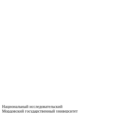
Статистика приёма
Большевистская ул., 68/1
dep-general@adm.mrsu.ru
+7 (8342) 24-37-32
Приёмная комиссия
Полежаева ул., 44
entrance-exam@adm.mrsu.ru
+7 (800) 222-13-77
© 1998–2026 МГУ им. Н.П. ОГАРЁВА
При использовании материалов сайта ссылка на источник
обязательна
Национальный исследовательский
Мордовский государственный университет