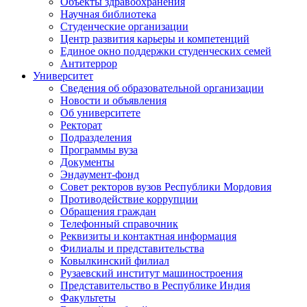
Объекты здравоохранения
Научная библиотека
Студенческие организации
Центр развития карьеры и компетенций
Единое окно поддержки студенческих семей
Антитеррор
Университет
Сведения об образовательной организации
Новости и объявления
Об университете
Ректорат
Подразделения
Программы вуза
Документы
Эндаумент-фонд
Совет ректоров вузов Республики Мордовия
Противодействие коррупции
Обращения граждан
Телефонный справочник
Реквизиты и контактная информация
Филиалы и представительства
Ковылкинский филиал
Рузаевский институт машиностроения
Представительство в Республике Индия
Факультеты