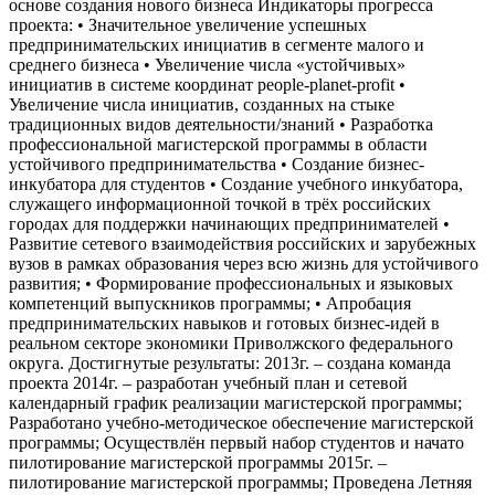
основе создания нового бизнеса Индикаторы прогресса
проекта: • Значительное увеличение успешных
предпринимательских инициатив в сегменте малого и
среднего бизнеса • Увеличение числа «устойчивых»
инициатив в системе координат people-planet-profit •
Увеличение числа инициатив, созданных на стыке
традиционных видов деятельности/знаний • Разработка
профессиональной магистерской программы в области
устойчивого предпринимательства • Создание бизнес-
инкубатора для студентов • Создание учебного инкубатора,
служащего информационной точкой в трёх российских
городах для поддержки начинающих предпринимателей •
Развитие сетевого взаимодействия российских и зарубежных
вузов в рамках образования через всю жизнь для устойчивого
развития; • Формирование профессиональных и языковых
компетенций выпускников программы; • Апробация
предпринимательских навыков и готовых бизнес-идей в
реальном секторе экономики Приволжского федерального
округа. Достигнутые результаты: 2013г. – создана команда
проекта 2014г. – разработан учебный план и сетевой
календарный график реализации магистерской программы;
Разработано учебно-методическое обеспечение магистерской
программы; Осуществлён первый набор студентов и начато
пилотирование магистерской программы 2015г. –
пилотирование магистерской программы; Проведена Летняя