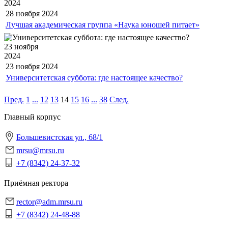
2024
28 ноября
2024
Лучшая академическая группа «Наука юношей питает»
23 ноября
2024
23 ноября
2024
Университетская суббота: где настоящее качество?
Пред.
1
...
12
13
14
15
16
...
38
След.
Главный корпус
Большевистская ул., 68/1
mrsu@mrsu.ru
+7 (8342) 24-37-32
Приёмная ректора
rector@adm.mrsu.ru
+7 (8342) 24-48-88