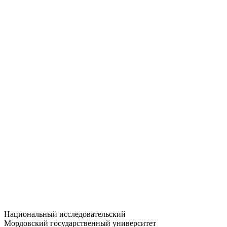
Статистика приёма
Большевистская ул., 68/1
dep-general@adm.mrsu.ru
+7 (8342) 24-37-32
Приёмная комиссия
Полежаева ул., 44
entrance-exam@adm.mrsu.ru
+7 (800) 222-13-77
© 1998–2026 МГУ им. Н.П. ОГАРЁВА
При использовании материалов сайта ссылка на источник
обязательна
Национальный исследовательский
Мордовский государственный университет