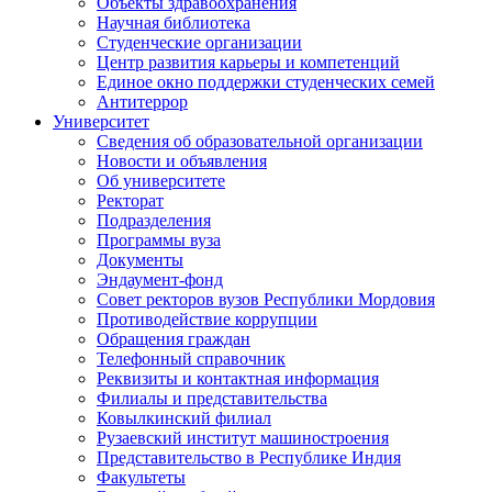
Объекты здравоохранения
Научная библиотека
Студенческие организации
Центр развития карьеры и компетенций
Единое окно поддержки студенческих семей
Антитеррор
Университет
Сведения об образовательной организации
Новости и объявления
Об университете
Ректорат
Подразделения
Программы вуза
Документы
Эндаумент-фонд
Совет ректоров вузов Республики Мордовия
Противодействие коррупции
Обращения граждан
Телефонный справочник
Реквизиты и контактная информация
Филиалы и представительства
Ковылкинский филиал
Рузаевский институт машиностроения
Представительство в Республике Индия
Факультеты