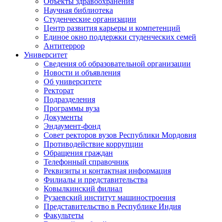
Объекты здравоохранения
Научная библиотека
Студенческие организации
Центр развития карьеры и компетенций
Единое окно поддержки студенческих семей
Антитеррор
Университет
Сведения об образовательной организации
Новости и объявления
Об университете
Ректорат
Подразделения
Программы вуза
Документы
Эндаумент-фонд
Совет ректоров вузов Республики Мордовия
Противодействие коррупции
Обращения граждан
Телефонный справочник
Реквизиты и контактная информация
Филиалы и представительства
Ковылкинский филиал
Рузаевский институт машиностроения
Представительство в Республике Индия
Факультеты