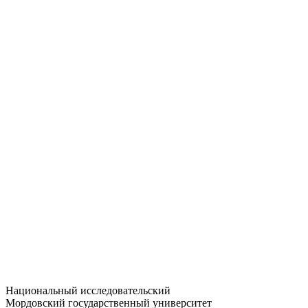
Статистика приёма
Большевистская ул., 68/1
dep-general@adm.mrsu.ru
+7 (8342) 24-37-32
Приёмная комиссия
Полежаева ул., 44
entrance-exam@adm.mrsu.ru
+7 (800) 222-13-77
© 1998–2026 МГУ им. Н.П. ОГАРЁВА
При использовании материалов сайта ссылка на источник
обязательна
Национальный исследовательский
Мордовский государственный университет