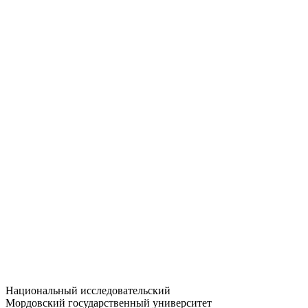
Статистика приёма
Большевистская ул., 68/1
dep-general@adm.mrsu.ru
+7 (8342) 24-37-32
Приёмная комиссия
Полежаева ул., 44
entrance-exam@adm.mrsu.ru
+7 (800) 222-13-77
© 1998–2026 МГУ им. Н.П. ОГАРЁВА
При использовании материалов сайта ссылка на источник
обязательна
Национальный исследовательский
Мордовский государственный университет