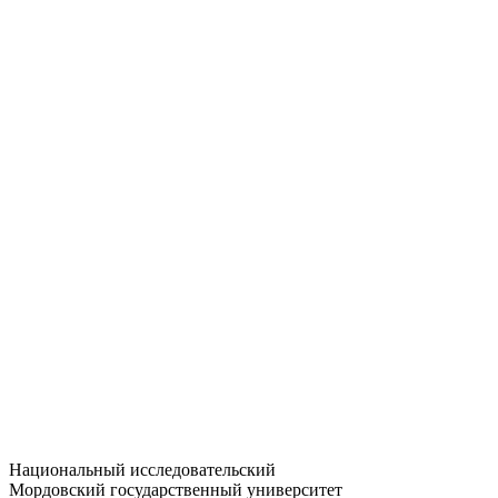
Статистика приёма
Большевистская ул., 68/1
dep-general@adm.mrsu.ru
+7 (8342) 24-37-32
Приёмная комиссия
Полежаева ул., 44
entrance-exam@adm.mrsu.ru
+7 (800) 222-13-77
© 1998–2026 МГУ им. Н.П. ОГАРЁВА
При использовании материалов сайта ссылка на источник
обязательна
Национальный исследовательский
Мордовский государственный университет