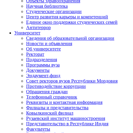
Объекты здравоохранения
Научная библиотека
Студенческие организации
Центр развития карьеры и компетенций
Единое окно поддержки студенческих семей
Антитеррор
Университет
Сведения об образовательной организации
Новости и объявления
Об университете
Ректорат
Подразделения
Программы вуза
Документы
Эндаумент-фонд
Совет ректоров вузов Республики Мордовия
Противодействие коррупции
Обращения граждан
Телефонный справочник
Реквизиты и контактная информация
Филиалы и представительства
Ковылкинский филиал
Рузаевский институт машиностроения
Представительство в Республике Индия
Факультеты