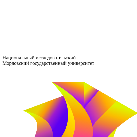
entrance-exam@adm.mrsu.ru
+7 (800) 222-13-77
© 1998–2026 МГУ им. Н.П. ОГАРЁВА
При использовании материалов сайта ссылка на источник обяз
Национальный исследовательский
Мордовский государственный университет