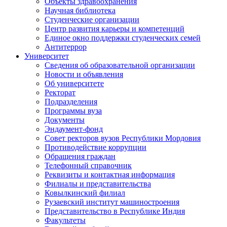
Объекты здравоохранения
Научная библиотека
Студенческие организации
Центр развития карьеры и компетенций
Единое окно поддержки студенческих семей
Антитеррор
Университет
Сведения об образовательной организации
Новости и объявления
Об университете
Ректорат
Подразделения
Программы вуза
Документы
Эндаумент-фонд
Совет ректоров вузов Республики Мордовия
Противодействие коррупции
Обращения граждан
Телефонный справочник
Реквизиты и контактная информация
Филиалы и представительства
Ковылкинский филиал
Рузаевский институт машиностроения
Представительство в Республике Индия
Факультеты