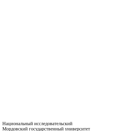
Статистика приёма
Большевистская ул., 68/1
dep-general@adm.mrsu.ru
+7 (8342) 24-37-32
Приёмная комиссия
Полежаева ул., 44
entrance-exam@adm.mrsu.ru
+7 (800) 222-13-77
© 1998–2026 МГУ им. Н.П. ОГАРЁВА
При использовании материалов сайта ссылка на источник
обязательна
Национальный исследовательский
Мордовский государственный университет