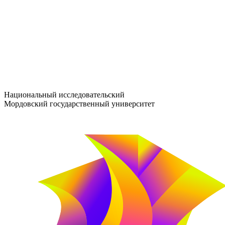
entrance-exam@adm.mrsu.ru
+7 (800) 222-13-77
© 1998–2026 МГУ им. Н.П. ОГАРЁВА
При использовании материалов сайта ссылка на источник обяз
Национальный исследовательский
Мордовский государственный университет