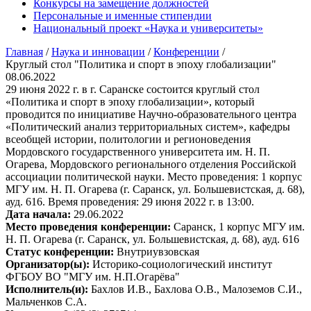
Конкурсы на замещение должностей
Персональные и именные стипендии
Национальный проект «Наука и университеты»
Главная
/
Наука и инновации
/
Конференции
/
Круглый стол "Политика и спорт в эпоху глобализации"
08.06.2022
29 июня 2022 г. в г. Саранске состоится круглый стол
«Политика и спорт в эпоху глобализации», который
проводится по инициативе Научно-образовательного центра
«Политический анализ территориальных систем», кафедры
всеобщей истории, политологии и регионоведения
Мордовского государственного университета им. Н. П.
Огарева, Мордовского регионального отделения Российской
ассоциации политической науки. Место проведения: 1 корпус
МГУ им. Н. П. Огарева (г. Саранск, ул. Большевистская, д. 68),
ауд. 616. Время проведения: 29 июня 2022 г. в 13:00.
Дата начала:
29.06.2022
Место проведения конференции:
Саранск, 1 корпус МГУ им.
Н. П. Огарева (г. Саранск, ул. Большевистская, д. 68), ауд. 616
Статус конференции:
Внутриувзовская
Организатор(ы):
Историко-социологический институт
ФГБОУ ВО "МГУ им. Н.П.Огарёва"
Исполнитель(и):
Бахлов И.В., Бахлова О.В., Малоземов С.И.,
Мальченков С.А.