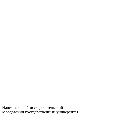
Статистика приёма
Большевистская ул., 68/1
dep-general@adm.mrsu.ru
+7 (8342) 24-37-32
Приёмная комиссия
Полежаева ул., 44
entrance-exam@adm.mrsu.ru
+7 (800) 222-13-77
© 1998–2026 МГУ им. Н.П. ОГАРЁВА
При использовании материалов сайта ссылка на источник
обязательна
Национальный исследовательский
Мордовский государственный университет