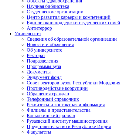
Объекты здравоохранения
Научная библиотека
Студенческие организации
Центр развития карьеры и компетенций
Единое окно поддержки студенческих семей
Антитеррор
Университет
Сведения об образовательной организации
Новости и объявления
Об университете
Ректорат
Подразделения
Программы вуза
Документы
Эндаумент-фонд
Совет ректоров вузов Республики Мордовия
Противодействие коррупции
Обращения граждан
Телефонный справочник
Реквизиты и контактная информация
Филиалы и представительства
Ковылкинский филиал
Рузаевский институт машиностроения
Представительство в Республике Индия
Факультеты