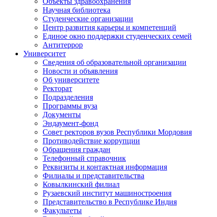
Объекты здравоохранения
Научная библиотека
Студенческие организации
Центр развития карьеры и компетенций
Единое окно поддержки студенческих семей
Антитеррор
Университет
Сведения об образовательной организации
Новости и объявления
Об университете
Ректорат
Подразделения
Программы вуза
Документы
Эндаумент-фонд
Совет ректоров вузов Республики Мордовия
Противодействие коррупции
Обращения граждан
Телефонный справочник
Реквизиты и контактная информация
Филиалы и представительства
Ковылкинский филиал
Рузаевский институт машиностроения
Представительство в Республике Индия
Факультеты