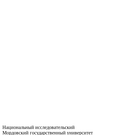
Статистика приёма
Большевистская ул., 68/1
dep-general@adm.mrsu.ru
+7 (8342) 24-37-32
Приёмная комиссия
Полежаева ул., 44
entrance-exam@adm.mrsu.ru
+7 (800) 222-13-77
© 1998–2026 МГУ им. Н.П. ОГАРЁВА
При использовании материалов сайта ссылка на источник
обязательна
Национальный исследовательский
Мордовский государственный университет