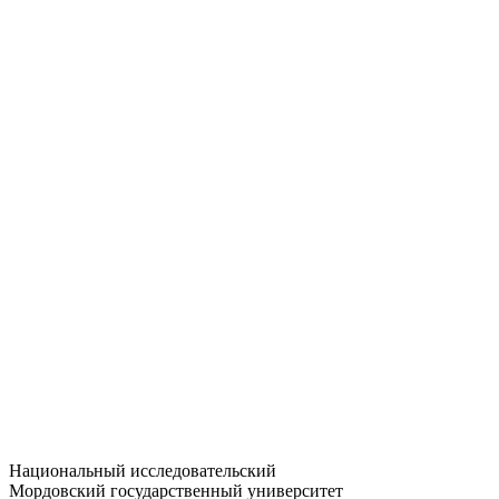
Статистика приёма
Большевистская ул., 68/1
dep-general@adm.mrsu.ru
+7 (8342) 24-37-32
Приёмная комиссия
Полежаева ул., 44
entrance-exam@adm.mrsu.ru
+7 (800) 222-13-77
© 1998–2026 МГУ им. Н.П. ОГАРЁВА
При использовании материалов сайта ссылка на источник
обязательна
Национальный исследовательский
Мордовский государственный университет