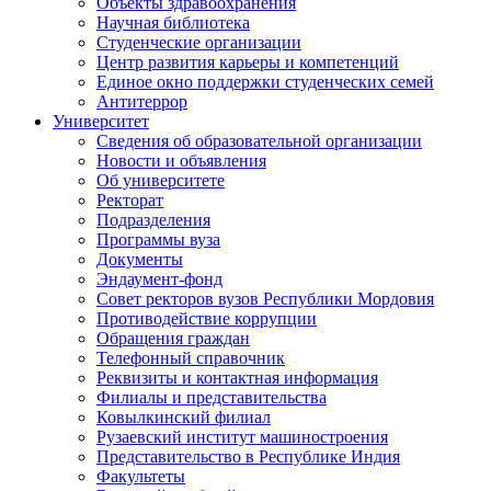
Объекты здравоохранения
Научная библиотека
Студенческие организации
Центр развития карьеры и компетенций
Единое окно поддержки студенческих семей
Антитеррор
Университет
Сведения об образовательной организации
Новости и объявления
Об университете
Ректорат
Подразделения
Программы вуза
Документы
Эндаумент-фонд
Совет ректоров вузов Республики Мордовия
Противодействие коррупции
Обращения граждан
Телефонный справочник
Реквизиты и контактная информация
Филиалы и представительства
Ковылкинский филиал
Рузаевский институт машиностроения
Представительство в Республике Индия
Факультеты