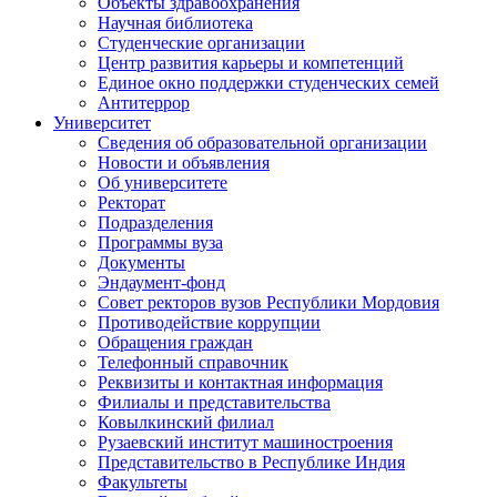
Объекты здравоохранения
Научная библиотека
Студенческие организации
Центр развития карьеры и компетенций
Единое окно поддержки студенческих семей
Антитеррор
Университет
Сведения об образовательной организации
Новости и объявления
Об университете
Ректорат
Подразделения
Программы вуза
Документы
Эндаумент-фонд
Совет ректоров вузов Республики Мордовия
Противодействие коррупции
Обращения граждан
Телефонный справочник
Реквизиты и контактная информация
Филиалы и представительства
Ковылкинский филиал
Рузаевский институт машиностроения
Представительство в Республике Индия
Факультеты