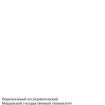
Статистика приёма
Большевистская ул., 68/1
dep-general@adm.mrsu.ru
+7 (8342) 24-37-32
Приёмная комиссия
Полежаева ул., 44
entrance-exam@adm.mrsu.ru
+7 (800) 222-13-77
© 1998–2026 МГУ им. Н.П. ОГАРЁВА
При использовании материалов сайта ссылка на источник
обязательна
Национальный исследовательский
Мордовский государственный университет