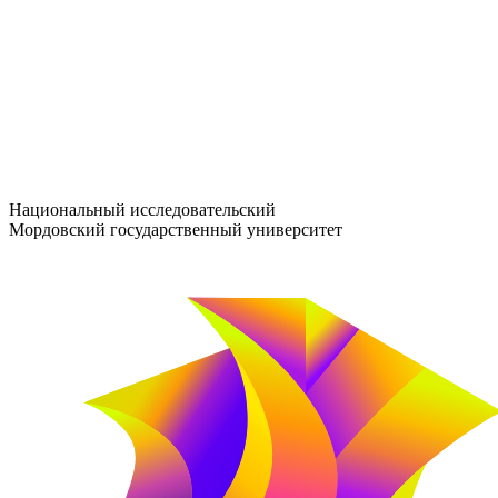
entrance-exam@adm.mrsu.ru
+7 (800) 222-13-77
© 1998–2026 МГУ им. Н.П. ОГАРЁВА
При использовании материалов сайта ссылка на источник обяз
Национальный исследовательский
Мордовский государственный университет